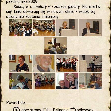
października 2009
Kliknij w miniaturę √ - zobacz galerię.
Nie martw
się! Linki otwierają się w nowym oknie - widok tej
strony nie zostanie zmieniony.
Powrót do:
góry
strony. |░| —
Ballada o
odkrywcy
…