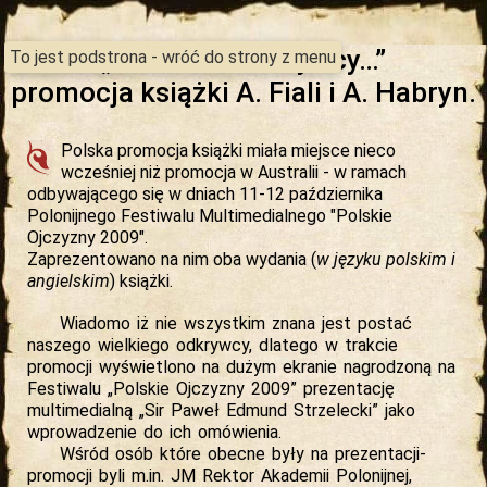
„Ballada o Odkrywcy…”
To jest podstrona - wróć do strony z menu
promocja książki A. Fiali i A. Habryn.
Polska promocja książki miała miejsce nieco
wcześniej niż promocja w Australii - w ramach
odbywającego się w dniach 11-12 października
Polonijnego Festiwalu Multimedialnego "Polskie
Ojczyzny 2009".
Zaprezentowano na nim oba wydania (
w języku polskim i
angielskim
) książki.
Wiadomo iż nie wszystkim znana jest postać
naszego wielkiego odkrywcy, dlatego w trakcie
promocji wyświetlono na dużym ekranie nagrodzoną na
Festiwalu „Polskie Ojczyzny 2009” prezentację
multimedialną „Sir Paweł Edmund Strzelecki” jako
wprowadzenie do ich omówienia.
Wśród osób które obecne były na prezentacji-
promocji byli m.in. JM Rektor Akademii Polonijnej,