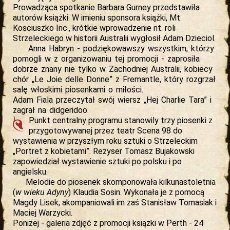
Prowadząca spotkanie Barbara Gurney przedstawiła
autorów książki. W imieniu sponsora książki, Mt
Kosciuszko Inc., krótkie wprowadzenie nt. roli
Strzeleckiego w historii Australii wygłosił Adam Dzieciol.
Anna Habryn - podziękowawszy wszystkim, którzy
pomogli w z organizowaniu tej promocji - zaprosiła
dobrze znany nie tylko w Zachodniej Australii, kobiecy
chór „Le Joie delle Donne” z Fremantle, który rozgrzał
salę włoskimi piosenkami o miłości.
Adam Fiala przeczytał swój wiersz „Hej Charlie Tara” i
zagrał na didgeridoo.
Punkt centralny programu stanowily trzy piosenki z
przygotowywanej przez teatr Scena 98 do
wystawienia w przyszłym roku sztuki o Strzeleckim
„Portret z kobietami”. Reżyser Tomasz Bujakowski
zapowiedział wystawienie sztuki po polsku i po
angielsku.
Melodie do piosenek skomponowała kilkunastoletnia
(
w wieku Adyny
) Klaudia Sosin. Wykonała je z pomocą
Magdy Lisek, akompaniowali im zaś Stanisław Tomasiak i
Maciej Warzycki.
Poniżej - galeria zdjęć z promocji książki w Perth - 24